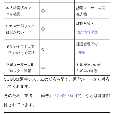
本人確認済みマー
認証ユーザー＝実
◎
クを確認
在人物
詐欺対策・
SNSや外部リンク
◎
は開かない
個人情報保護
運営管理下で
通話やギフトはア
○
プリ内だけで完結
安全
不審ユーザーは即
対応が早いのが
◎
ブロック・通報
SUGOの特徴
SUGOは通報システムの反応も早く、運営がしっかり対応
してくれます。
そのため「業者」「勧誘」「
出会い系
目的」などはほぼ排
除されています。