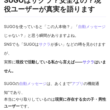
SUGOはサクラ？安全なの？現
役ユーザーが真実を語ります
SUGOを使っていると「この人本物？」「
自動メッセージ
じゃない？」と思う瞬間がありますよね。
SNSでも「SUGOは
サクラ
が多い」などの噂を見かけます
が、
実際に
現役で活動している私から言えば――
サクラ
はいま
せん。
SUGOの
自動メッセージ
は、あくまで“
アプリ
の機能通
知”であり、
本当にやり取りしているのは
現実に存在する女の子・男性
ユーザー
です。