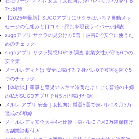
在宅ワーク スマホ 安全｜女性向け身バレ0で月3万を守る
7つ対策
【2025年最新】SUGOアプリにサクラはいる？自動メッ
セージの仕組みと口コミ・評判を現役ライバーが解説
sugoアプリ サクラの見分け方5選｜被害0で安全に使うた
めのチェック
sugoアプリ サクラ疑惑50件を調査 副業女性が守る6つの
安全策
メールレディとは 安全に稼げる？身バレ0で被害を防ぐ5
つのチェック
【体験談】家事と育児のスキマ時間だけ！ごく普通の主婦
の私がSUGOアプリで月5万円稼げた話
メルレ アプリ 安全｜女性向け厳選5選で身バレ0＆月3万
達成の5戦略
メールレディ安全大手4社比較｜身バレ0で月2万確保稼げ
る副業診断付き