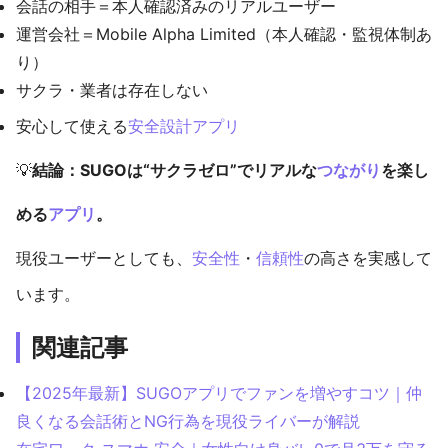
会話の相手＝本人確認済みのリアルユーザー
運営会社＝Mobile Alpha Limited（本人確認・監視体制あ
り）
サクラ・業者は存在しない
安心して使える
安全設計
アプリ
💡
結論：SUGOは“サクラゼロ”でリアルな
つながり
を楽し
める
アプリ
。
現役ユーザーとしても、
安全性
・
信頼性
の高さを実感して
います。
関連記事
【2025年最新】SUGOアプリでファンを増やすコツ｜仲
良くなる会話術とNG行為を現役ライバーが解説