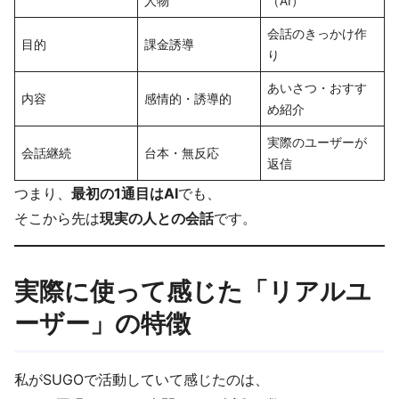
人物
（AI）
会話のきっかけ作
目的
課金誘導
り
あいさつ・おすす
内容
感情的・誘導的
め紹介
実際のユーザーが
会話継続
台本・無反応
返信
つまり、
最初の1通目はAI
でも、
そこから先は
現実の人との会話
です。
実際に使って感じた「リアルユ
ーザー」の特徴
私がSUGOで活動していて感じたのは、