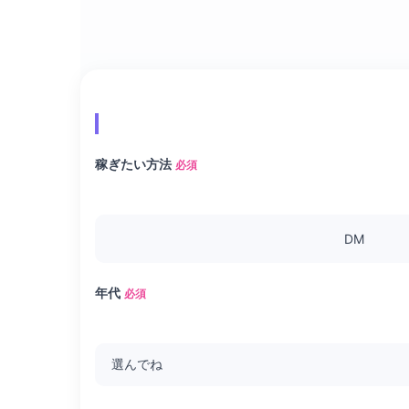
稼ぎたい方法
必須
DM
年代
必須