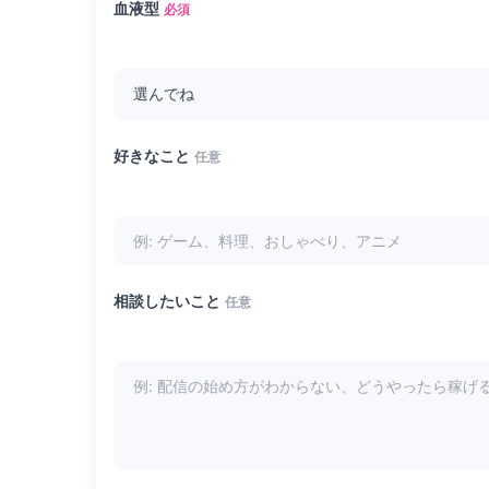
血液型
必須
好きなこと
任意
相談したいこと
任意