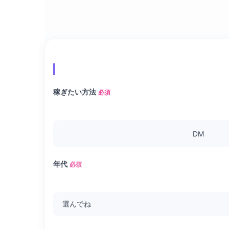
稼ぎたい方法
必須
DM
年代
必須