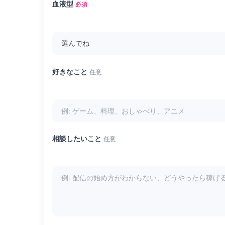
血液型
必須
好きなこと
任意
相談したいこと
任意