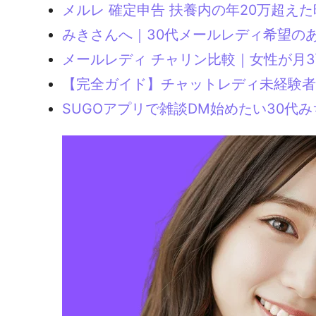
メルレ 確定申告 扶養内の年20万超え
みきさんへ｜30代メールレディ希望の
メールレディ チャリン比較｜女性が月
【完全ガイド】チャットレディ未経験者
SUGOアプリで雑談DM始めたい30代