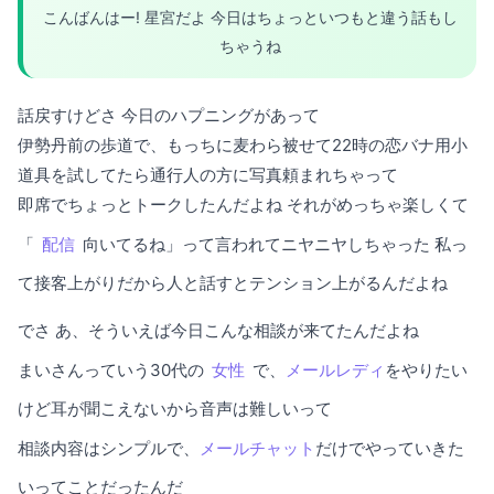
こんばんはー! 星宮だよ 今日はちょっといつもと違う話もし
ちゃうね
話戻すけどさ 今日のハプニングがあって
伊勢丹前の歩道で、もっちに麦わら被せて22時の恋バナ用小
道具を試してたら通行人の方に写真頼まれちゃって
即席でちょっとトークしたんだよね それがめっちゃ楽しくて
「
配信
向いてるね」って言われてニヤニヤしちゃった 私っ
て接客上がりだから人と話すとテンション上がるんだよね
でさ あ、そういえば今日こんな相談が来てたんだよね
まいさんっていう30代の
女性
で、
メールレディ
をやりたい
けど耳が聞こえないから音声は難しいって
相談内容はシンプルで、
メール
チャット
だけでやっていきた
いってことだったんだ