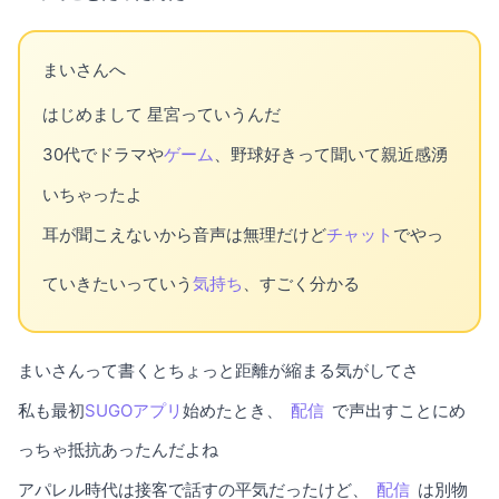
まいさんへ
はじめまして 星宮っていうんだ
30代でドラマや
ゲーム
、野球好きって聞いて親近感湧
いちゃったよ
耳が聞こえないから音声は無理だけど
チャット
でやっ
ていきたいっていう
気持ち
、すごく分かる
まいさんって書くとちょっと距離が縮まる気がしてさ
私も最初
SUGOアプリ
始めたとき、
配信
で声出すことにめ
っちゃ抵抗あったんだよね
アパレル時代は接客で話すの平気だったけど、
配信
は別物