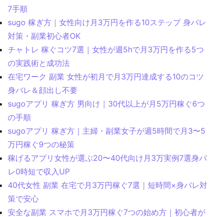
7手順
sugo 稼ぎ方｜女性向け月3万円を作る10ステップ 身バレ
対策・副業初心者OK
チャトレ 稼ぐコツ7選｜女性が週5hで月3万円を作る5つ
の実践術と成功法
在宅ワーク 副業 女性が初月で月3万円達成する10のコツ
身バレ＆顔出し不要
sugoアプリ 稼ぎ方 男向け｜30代以上が月5万円稼ぐ6つ
の手順
sugoアプリ 稼ぎ方｜主婦・副業女子が週5時間で月3〜5
万円稼ぐ9つの秘策
稼げるアプリ女性が選ぶ20〜40代向け月3万実例7選身バ
レ0時短で収入UP
40代女性 副業 在宅で月3万円稼ぐ7選｜短時間×身バレ対
策で安心
安全な副業 スマホで月3万円稼ぐ7つの始め方｜初心者が