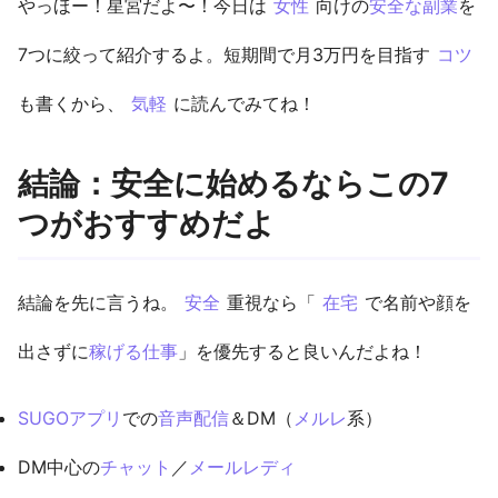
やっほー！星宮だよ〜！今日は
女性
向けの
安全な副業
を
7つに絞って紹介するよ。短期間で月3万円を目指す
コツ
も書くから、
気軽
に読んでみてね！
結論：安全に始めるならこの7
つがおすすめだよ
結論を先に言うね。
安全
重視なら「
在宅
で名前や顔を
出さずに
稼げる仕事
」を優先すると良いんだよね！
SUGOアプリ
での
音声配信
＆DM（
メルレ
系）
DM中心の
チャット
／
メールレディ