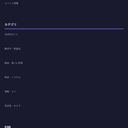
イベント情報
カテゴリ
SUGOガイド
稼ぎ方・収益化
税金・身バレ対策
料金・システム
攻略・コツ
安全性・サクラ
SNS