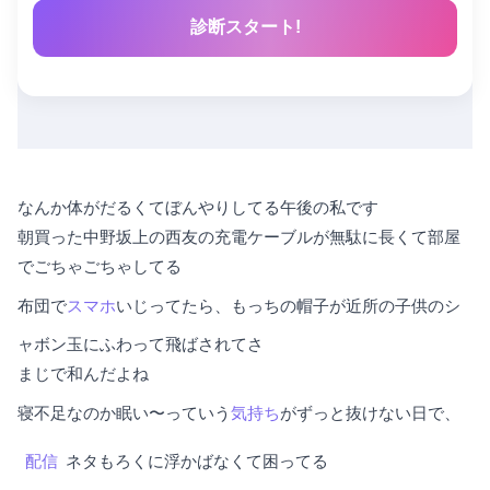
診断スタート!
なんか体がだるくてぼんやりしてる午後の私です
朝買った中野坂上の西友の充電ケーブルが無駄に長くて部屋
でごちゃごちゃしてる
布団で
スマホ
いじってたら、もっちの帽子が近所の子供のシ
ャボン玉にふわって飛ばされてさ
まじで和んだよね
寝不足なのか眠い〜っていう
気持ち
がずっと抜けない日で、
配信
ネタもろくに浮かばなくて困ってる