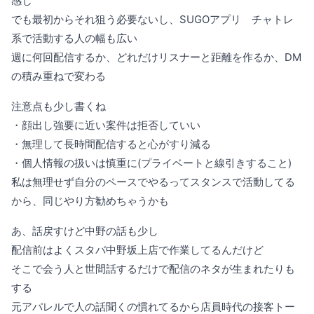
感じ
でも最初からそれ狙う必要ないし、SUGOアプリ チャトレ
系で活動する人の幅も広い
週に何回配信するか、どれだけリスナーと距離を作るか、DM
の積み重ねで変わる
注意点も少し書くね
・顔出し強要に近い案件は拒否していい
・無理して長時間配信すると心がすり減る
・個人情報の扱いは慎重に(プライベートと線引きすること)
私は無理せず自分のペースでやるってスタンスで活動してる
から、同じやり方勧めちゃうかも
あ、話戻すけど中野の話も少し
配信前はよくスタバ中野坂上店で作業してるんだけど
そこで会う人と世間話するだけで配信のネタが生まれたりも
する
元アパレルで人の話聞くの慣れてるから店員時代の接客トー