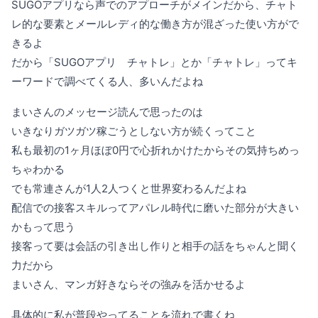
SUGOアプリなら声でのアプローチがメインだから、チャト
レ的な要素とメールレディ的な働き方が混ざった使い方がで
きるよ
だから「SUGOアプリ チャトレ」とか「チャトレ」ってキ
ーワードで調べてくる人、多いんだよね
まいさんのメッセージ読んで思ったのは
いきなりガツガツ稼ごうとしない方が続くってこと
私も最初の1ヶ月ほぼ0円で心折れかけたからその気持ちめっ
ちゃわかる
でも常連さんが1人2人つくと世界変わるんだよね
配信での接客スキルってアパレル時代に磨いた部分が大きい
かもって思う
接客って要は会話の引き出し作りと相手の話をちゃんと聞く
力だから
まいさん、マンガ好きならその強みを活かせるよ
具体的に私が普段やってることを流れで書くね