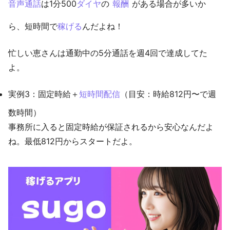
音声通話
は1分500
ダイヤ
の
報酬
がある場合が多いか
ら、短時間で
稼げる
んだよね！
忙しい恵さんは通勤中の5分通話を週4回で達成してた
よ。
実例3：固定時給＋
短時間配信
（目安：時給812円〜で週
数時間）
事務所に入ると固定時給が保証されるから安心なんだよ
ね。最低812円からスタートだよ。