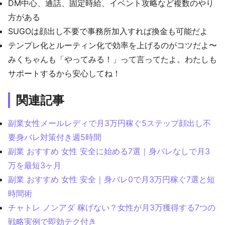
DM中心、通話、固定時給、イベント攻略など複数のやり
方がある
SUGOは顔出し不要で事務所加入すれば換金も可能だよ
テンプレ化とルーティン化で効率を上げるのがコツだよ〜
みくちゃんも「やってみる！」って言ってたよ。わたしも
サポートするから安心してね！
関連記事
副業女性メールレディで月3万円稼ぐ5ステップ顔出し不
要身バレ対策付き週5時間
副業 おすすめ 女性 安全に始める7選｜身バレなしで月3
万を最短3ヶ月
副業 おすすめ 女性 安全｜身バレ0で月3万円稼ぐ7選と短
時間術
チャトレ ノンアダ 稼げない？女性が月3万獲得する7つの
戦略実例で即効テク付き