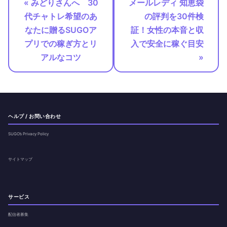
« みどりさんへ 30
メールレディ 知恵袋
代チャトレ希望のあ
の評判を30件検
なたに贈るSUGOア
証！女性の本音と収
プリでの稼ぎ方とリ
入で安全に稼ぐ目安
アルなコツ
»
ヘルプ / お問い合わせ
SUGO’s Privacy Policy
サイトマップ
サービス
配信者募集