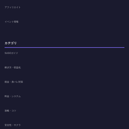
アフィリエイト
イベント情報
カテゴリ
SUGOガイド
稼ぎ方・収益化
税金・身バレ対策
料金・システム
攻略・コツ
安全性・サクラ