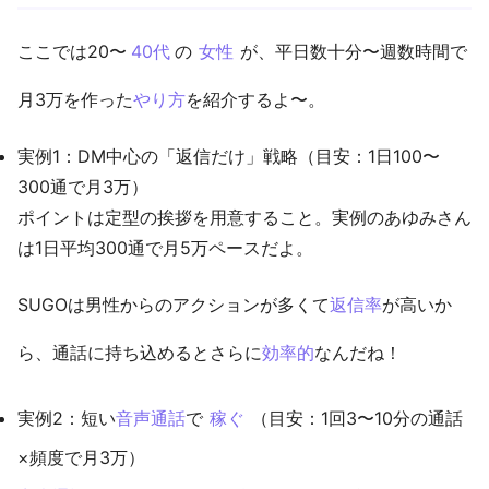
ここでは20〜
40代
の
女性
が、平日数十分〜週数時間で
月3万を作った
やり方
を紹介するよ〜。
実例1：DM中心の「返信だけ」戦略（目安：1日100〜
300通で月3万）
ポイントは定型の挨拶を用意すること。実例のあゆみさん
は1日平均300通で月5万ペースだよ。
SUGOは男性からのアクションが多くて
返信率
が高いか
ら、通話に持ち込めるとさらに
効率的
なんだね！
実例2：短い
音声通話
で
稼ぐ
（目安：1回3〜10分の通話
×頻度で月3万）