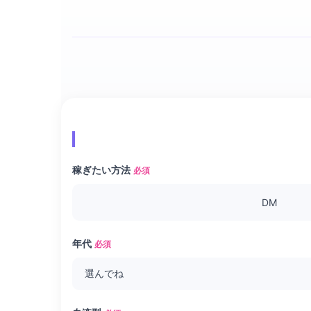
稼ぎたい方法
必須
DM
年代
必須