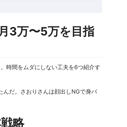
月3万〜5万を目指
よ。時間をムダにしない工夫を6つ紹介す
たんだ。さおりさんは顔出しNGで身バ
。
本戦略