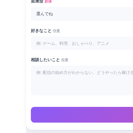
血液型
必須
好きなこと
任意
相談したいこと
任意