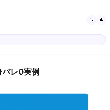
🔍
🔔
身バレ0実例