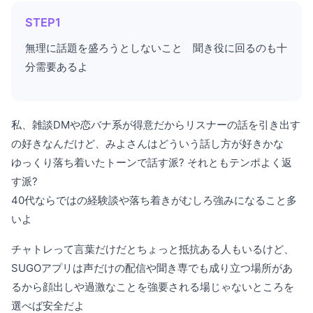
STEP1
無理に話題を盛ろうとしないこと 聞き役に回るのも十
分需要あるよ
私、雑談DMや恋バナ系が得意だからリスナーの話を引き出す
の好きなんだけど、みよさんはどういう話し方が好きかな
ゆっくり落ち着いたトーンで話す派? それともテンポよく返
す派?
40代ならではの経験談や落ち着きがむしろ強みになること多
いよ
チャトレって言葉だけだとちょっと抵抗ある人もいるけど、
SUGOアプリは声だけの配信や聞き専でも成り立つ場所があ
るから顔出しや過激なことを強要される場じゃないところを
選べば安全だよ