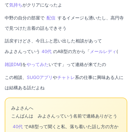
て
気持ち
がクリアになったよ
中野の自分の部屋で
配信
するイメージも湧いたし、高円寺
で見つけた古着の話もできそう
話戻すけどさ、今日ふと思い出した相談があって
みよさんっていう
40代
のAB型の方から「
メールレディ
(
雑談DM
)を
やってみた
いです」って連絡が来てたの
この相談、
SUGOアプリ
や
チャトレ
系の仕事に興味ある人に
は結構ある話だよね
みよさんへ
こんばんは みよさんっていう名前で連絡ありがとう
40代
でAB型って聞くと私、落ち着いた話し方の方か