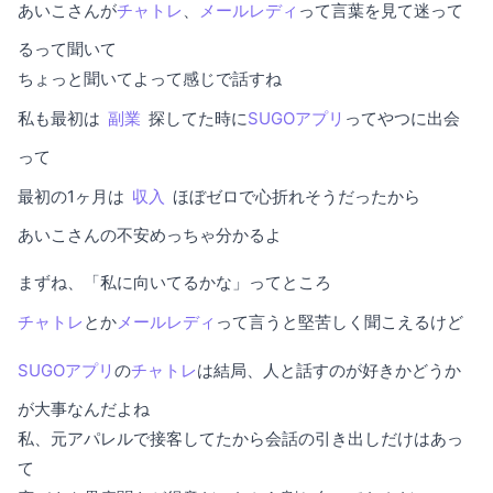
あいこさんが
チャトレ
、
メールレディ
って言葉を見て迷って
るって聞いて
ちょっと聞いてよって感じで話すね
私も最初は
副業
探してた時に
SUGOアプリ
ってやつに出会
って
最初の1ヶ月は
収入
ほぼゼロで心折れそうだったから
あいこさんの不安めっちゃ分かるよ
まずね、「私に向いてるかな」ってところ
チャトレ
とか
メールレディ
って言うと堅苦しく聞こえるけど
SUGOアプリ
の
チャトレ
は結局、人と話すのが好きかどうか
が大事なんだよね
私、元アパレルで接客してたから会話の引き出しだけはあっ
て