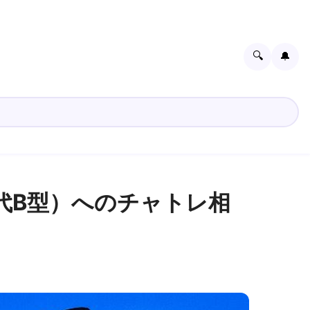
🔍
🔔
代B型）へのチャトレ相