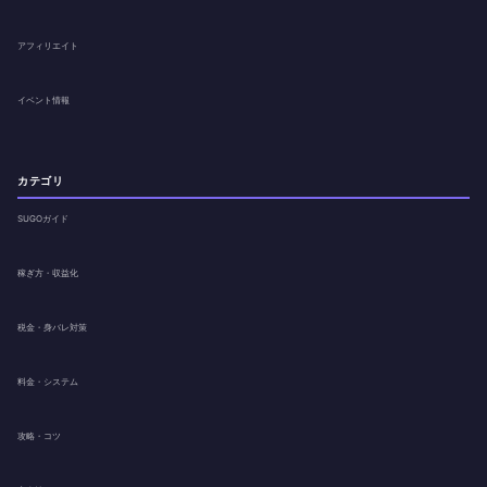
アフィリエイト
イベント情報
カテゴリ
SUGOガイド
稼ぎ方・収益化
税金・身バレ対策
料金・システム
攻略・コツ