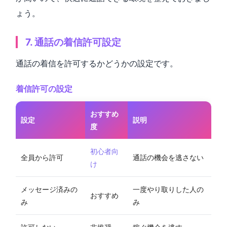
ょう。
7. 通話の着信許可設定
通話の着信を許可するかどうかの設定です。
着信許可の設定
おすすめ
設定
説明
度
初心者向
全員から許可
通話の機会を逃さない
け
メッセージ済みの
一度やり取りした人の
おすすめ
み
み