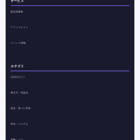
サービス
配信者募集
アフィリエイト
イベント情報
カテゴリ
SUGOガイド
稼ぎ方・収益化
税金・身バレ対策
料金・システム
攻略・コツ