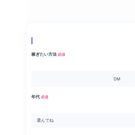
稼ぎたい方法
必須
DM
年代
必須