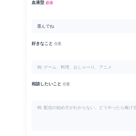
血液型
必須
好きなこと
任意
相談したいこと
任意