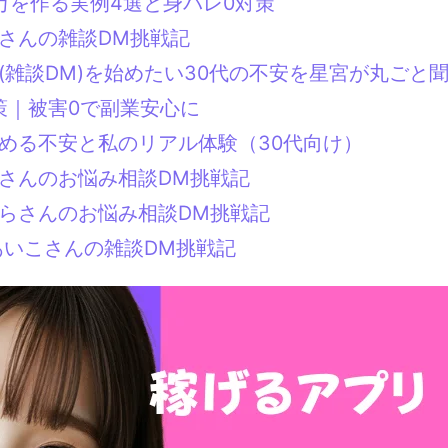
万を作る実例4選と身バレ0対策
みさんの雑談DM挑戦記
(雑談DM)を始めたい30代の不安を星宮が丸ごと
対策｜被害0で副業安心に
始める不安と私のリアル体験（30代向け）
いさんのお悩み相談DM挑戦記
くらさんのお悩み相談DM挑戦記
あいこさんの雑談DM挑戦記