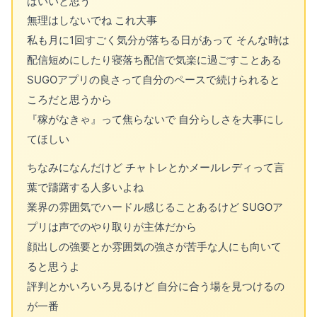
ばいいと思う
無理はしないでね これ大事
私も月に1回すごく気分が落ちる日があって そんな時は
配信短めにしたり寝落ち配信で気楽に過ごすことある
SUGOアプリの良さって自分のペースで続けられると
ころだと思うから
『稼がなきゃ』って焦らないで 自分らしさを大事にし
てほしい
ちなみになんだけど チャトレとかメールレディって言
葉で躊躇する人多いよね
業界の雰囲気でハードル感じることあるけど SUGOア
プリは声でのやり取りが主体だから
顔出しの強要とか雰囲気の強さが苦手な人にも向いて
ると思うよ
評判とかいろいろ見るけど 自分に合う場を見つけるの
が一番