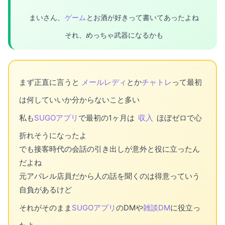
まいさん、
ゲーム
とお酒が好きって書いてあったよね
それ、めっちゃ武器になるかも
まず正直に言うと
メールレディ
とか
チャトレ
って最初
は何していいか分からないこと多い
私も
SUGOアプリ
で最初の1ヶ月は
収入
ほぼゼロで心
折れそうになったよ
でも接客時代の会話の引き出しが意外と役に立ったん
だよね
元アパレル店員だから人の話を聞くのは得意っていう
自負があるけど
それがそのまま
SUGOアプリ
のDMや
雑談DM
に役立っ