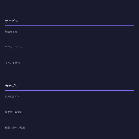
サービス
配信者募集
アフィリエイト
イベント情報
カテゴリ
SUGOガイド
稼ぎ方・収益化
税金・身バレ対策