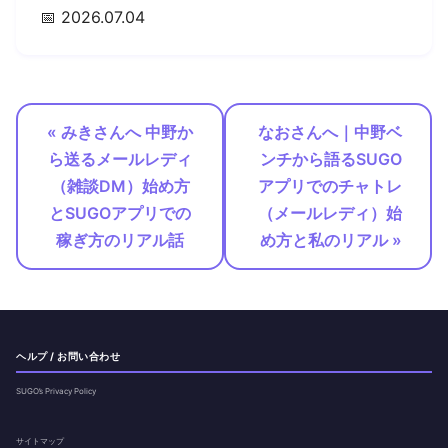
📅 2026.07.04
« みきさんへ 中野か
なおさんへ｜中野ベ
ら送るメールレディ
ンチから語るSUGO
（雑談DM）始め方
アプリでのチャトレ
とSUGOアプリでの
（メールレディ）始
稼ぎ方のリアル話
め方と私のリアル »
ヘルプ / お問い合わせ
SUGO’s Privacy Policy
サイトマップ