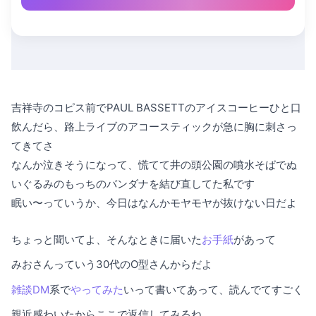
吉祥寺のコピス前でPAUL BASSETTのアイスコーヒーひと口
飲んだら、路上ライブのアコースティックが急に胸に刺さっ
てきてさ
なんか泣きそうになって、慌てて井の頭公園の噴水そばでぬ
いぐるみのもっちのバンダナを結び直してた私です
眠い〜っていうか、今日はなんかモヤモヤが抜けない日だよ
ちょっと聞いてよ、そんなときに届いた
お手紙
があって
みおさんっていう30代のO型さんからだよ
雑談DM
系で
やってみた
いって書いてあって、読んでてすごく
親近感わいたからここで返信してみるね