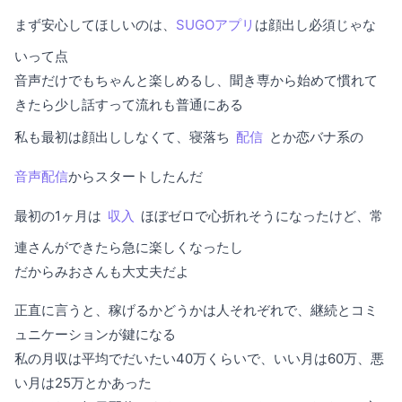
まず安心してほしいのは、
SUGOアプリ
は顔出し必須じゃな
いって点
音声だけでもちゃんと楽しめるし、聞き専から始めて慣れて
きたら少し話すって流れも普通にある
私も最初は顔出ししなくて、寝落ち
配信
とか恋バナ系の
音声配信
からスタートしたんだ
最初の1ヶ月は
収入
ほぼゼロで心折れそうになったけど、常
連さんができたら急に楽しくなったし
だからみおさんも大丈夫だよ
正直に言うと、稼げるかどうかは人それぞれで、継続とコミ
ュニケーションが鍵になる
私の月収は平均でだいたい40万くらいで、いい月は60万、悪
い月は25万とかあった