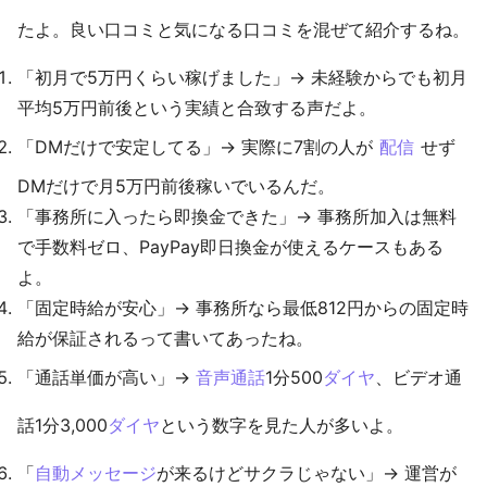
たよ。良い口コミと気になる口コミを混ぜて紹介するね。
「初月で5万円くらい稼げました」→ 未経験からでも初月
平均5万円前後という実績と合致する声だよ。
「DMだけで安定してる」→ 実際に7割の人が
配信
せず
DMだけで月5万円前後稼いでいるんだ。
「事務所に入ったら即換金できた」→ 事務所加入は無料
で手数料ゼロ、PayPay即日換金が使えるケースもある
よ。
「固定時給が安心」→ 事務所なら最低812円からの固定時
給が保証されるって書いてあったね。
「通話単価が高い」→
音声通話
1分500
ダイヤ
、ビデオ通
話1分3,000
ダイヤ
という数字を見た人が多いよ。
「
自動メッセージ
が来るけどサクラじゃない」→ 運営が