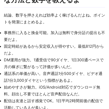
結論、数字を押さえれば効率よく稼げるんだよね。ポイン
トを簡潔にまとめるよ。
事務所に入ると換金可能。加入は無料で身分証の提出も不
要だよ。
固定時給があるから安定収入が得やすい。最低812円から
だよ。
DM運用が強力。1通受信で90ダイヤ、1日300通ペースで
月の稼ぎに繋がるって評価が多いんだ。
通話系の単価が高い。音声通話1分500ダイヤ、ビデオ通
話1分3,000ダイヤという指標があるよ。
始めやすさが魅力。iOS/Android対応でダウンロード無
料。顔出し不要でほとんど音声配信なんだ。
配信は友達と話す感覚でOK。1日平均2時間前後の配信で
活動している人が多いよ。