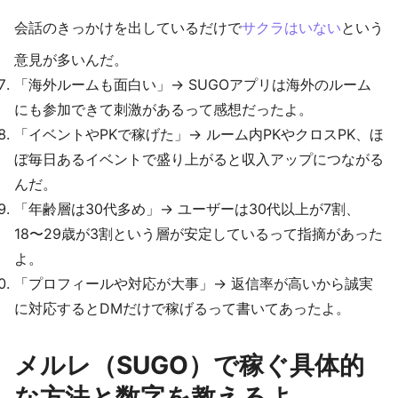
会話のきっかけを出しているだけで
サクラはいない
という
意見が多いんだ。
「海外ルームも面白い」→ SUGOアプリは海外のルーム
にも参加できて刺激があるって感想だったよ。
「イベントやPKで稼げた」→ ルーム内PKやクロスPK、ほ
ぼ毎日あるイベントで盛り上がると収入アップにつながる
んだ。
「年齢層は30代多め」→ ユーザーは30代以上が7割、
18〜29歳が3割という層が安定しているって指摘があった
よ。
「プロフィールや対応が大事」→ 返信率が高いから誠実
に対応するとDMだけで稼げるって書いてあったよ。
メルレ（SUGO）で稼ぐ具体的
な方法と数字を教えるよ