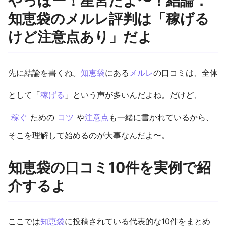
やっほー！星宮だよ〜！結論：
知恵袋のメルレ評判は「稼げる
けど注意点あり」だよ
先に結論を書くね。
知恵袋
にある
メルレ
の口コミは、全体
として「
稼げる
」という声が多いんだよね。だけど、
稼ぐ
ための
コツ
や
注意点
も一緒に書かれているから、
そこを理解して始めるのが大事なんだよ〜。
知恵袋の口コミ10件を実例で紹
介するよ
ここでは
知恵袋
に投稿されている代表的な10件をまとめ