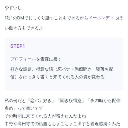
やすいし
1対1のDMでじっくり話すこともできるから
メールレディ
っぽ
い働き方もできるよ
STEP1
プロフィール
を素直に書く
好きな話題、得意な話（恋バナ・愚痴聞き・寝落ち配
信）をはっきり書くと来てくれる人の質が変わる
私の例だと「恋バナ好き」「聞き役得意」「夜21時から配信
多め」って書いてて
その時間に来てくれる人が増えたんだよね
中野や高円寺での話題もちょこちょこ出すと親近感湧くみた