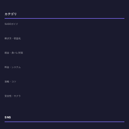
カテゴリ
SUGOガイド
稼ぎ方・収益化
税金・身バレ対策
料金・システム
攻略・コツ
安全性・サクラ
SNS