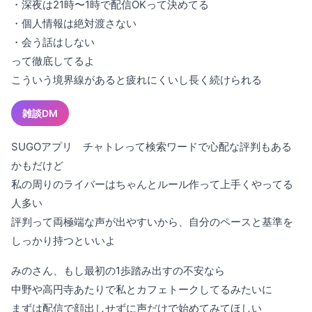
・深夜は21時〜1時で配信OKって決めてる
・個人情報は絶対渡さない
・会う話はしない
って徹底してるよ
こういう境界線があると疲れにくいし長く続けられる
雑談DM
SUGOアプリ チャトレって検索ワードで心配な評判もある
かもだけど
私の周りのライバーはちゃんとルール作って上手くやってる
人多い
評判って両極端な声が出やすいから、自分のペースと基準を
しっかり持つといいよ
みのさん、もし最初の1歩踏み出すの不安なら
中野や高円寺あたりで私とカフェトークしてるみたいに
まずは配信で顔出しせずに声だけで始めてみてほしい