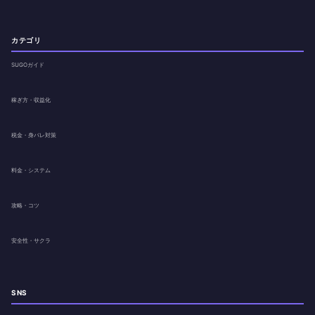
カテゴリ
SUGOガイド
稼ぎ方・収益化
税金・身バレ対策
料金・システム
攻略・コツ
安全性・サクラ
SNS