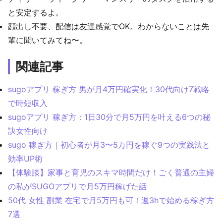
と安定するよ。
顔出し不要、配信は友達感覚でOK。わからないことは先
輩に聞いてみてね〜。
関連記事
sugoアプリ 稼ぎ方 男が月4万円確実化！30代向け7戦略
で時短収入
sugoアプリ 稼ぎ方：1日30分で月5万円を叶える6つの秘
訣女性向け
sugo 稼ぎ方｜初心者が月3〜5万円を稼ぐ9つの実践法と
効率UP術
【体験談】家事と育児のスキマ時間だけ！ごく普通の主婦
の私がSUGOアプリで月5万円稼げた話
50代 女性 副業 在宅で月5万円も可！週3hで始める稼ぎ方
7選