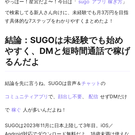
やっほー！星宮だよ〜！今日は「
sugo
アプリ
稼ぎ方
」
で検索してる新人さん向けに、未経験でも月3万円を目指
す具体的な7ステップをわかりやすくまとめたよ！
結論：SUGOは未経験でも始め
やすく、DMと短時間通話で稼げ
るんだよ
結論を先に言うね。SUGOは音声＆
チャット
の
コミュニティ
アプリ
で、
顔出し不要
、
配信
せずDMだけ
で
稼ぐ
人が多いんだよね！
SUGOは2023年11月に日本上陸して3年目。iOS／
Android対応でダウンロード無料だよ。18歳未満は使えな