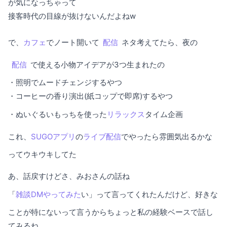
が気になっちゃって
接客時代の目線が抜けないんだよねw
で、
カフェ
でノート開いて
配信
ネタ考えてたら、夜の
配信
で使える小物アイデアが3つ生まれたの
・照明でムードチェンジするやつ
・コーヒーの香り演出(紙コップで即席)するやつ
・ぬいぐるいもっちを使った
リラックス
タイム企画
これ、
SUGOアプリ
の
ライブ配信
でやったら雰囲気出るかな
ってウキウキしてた
あ、話戻すけどさ、みおさんの話ね
「
雑談DM
やってみた
い」って言ってくれたんだけど、好きな
ことが特にないって言うからちょっと私の経験ベースで話し
てみるね