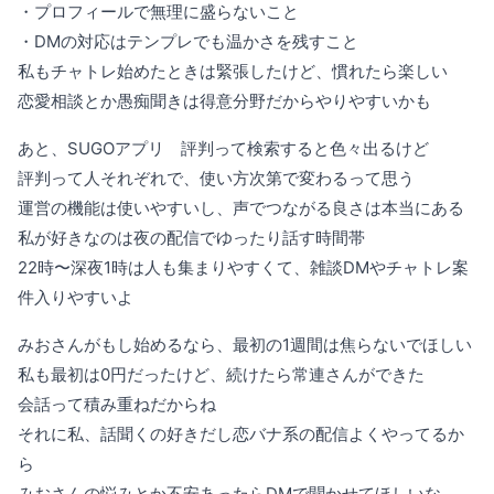
・プロフィールで無理に盛らないこと
・DMの対応はテンプレでも温かさを残すこと
私もチャトレ始めたときは緊張したけど、慣れたら楽しい
恋愛相談とか愚痴聞きは得意分野だからやりやすいかも
あと、SUGOアプリ 評判って検索すると色々出るけど
評判って人それぞれで、使い方次第で変わるって思う
運営の機能は使いやすいし、声でつながる良さは本当にある
私が好きなのは夜の配信でゆったり話す時間帯
22時〜深夜1時は人も集まりやすくて、雑談DMやチャトレ案
件入りやすいよ
みおさんがもし始めるなら、最初の1週間は焦らないでほしい
私も最初は0円だったけど、続けたら常連さんができた
会話って積み重ねだからね
それに私、話聞くの好きだし恋バナ系の配信よくやってるか
ら
みおさんの悩みとか不安あったらDMで聞かせてほしいな