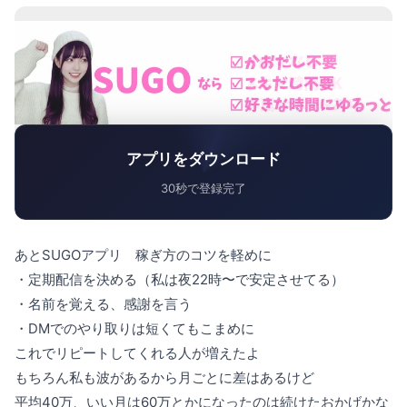
アプリをダウンロード
30秒で登録完了
あとSUGOアプリ 稼ぎ方のコツを軽めに
・定期配信を決める（私は夜22時〜で安定させてる）
・名前を覚える、感謝を言う
・DMでのやり取りは短くてもこまめに
これでリピートしてくれる人が増えたよ
もちろん私も波があるから月ごとに差はあるけど
平均40万、いい月は60万とかになったのは続けたおかげかな