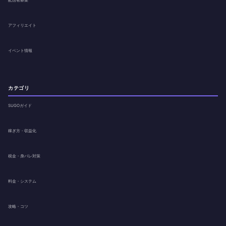
アフィリエイト
イベント情報
カテゴリ
SUGOガイド
稼ぎ方・収益化
税金・身バレ対策
料金・システム
攻略・コツ