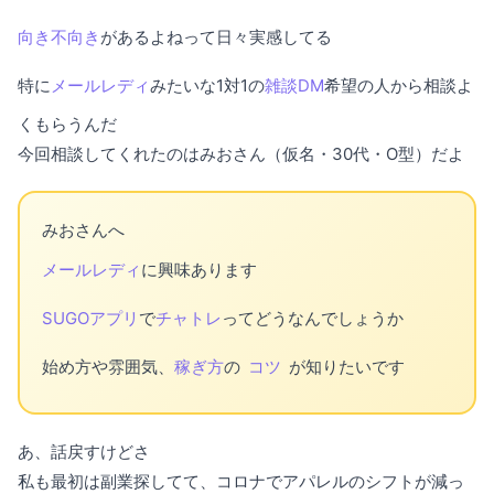
向き不向き
があるよねって日々実感してる
特に
メールレディ
みたいな1対1の
雑談DM
希望の人から相談よ
くもらうんだ
今回相談してくれたのはみおさん（仮名・30代・O型）だよ
みおさんへ
メールレディ
に興味あります
SUGOアプリ
で
チャトレ
ってどうなんでしょうか
始め方や雰囲気、
稼ぎ方
の
コツ
が知りたいです
あ、話戻すけどさ
私も最初は副業探してて、コロナでアパレルのシフトが減っ