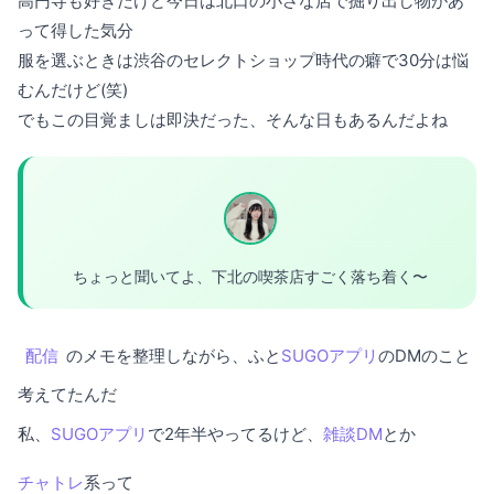
高円寺も好きだけど今日は北口の小さな店で掘り出し物があ
って得した気分
服を選ぶときは渋谷のセレクトショップ時代の癖で30分は悩
むんだけど(笑)
でもこの目覚ましは即決だった、そんな日もあるんだよね
ちょっと聞いてよ、下北の喫茶店すごく落ち着く〜
配信
のメモを整理しながら、ふと
SUGOアプリ
のDMのこと
考えてたんだ
私、
SUGOアプリ
で2年半やってるけど、
雑談DM
とか
チャトレ
系って