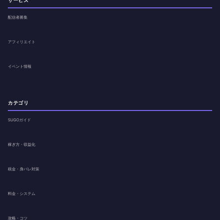
サービス
配信者募集
アフィリエイト
イベント情報
カテゴリ
SUGOガイド
稼ぎ方・収益化
税金・身バレ対策
料金・システム
攻略・コツ