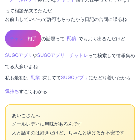
って相談が来てたんだ
名前出していいって許可もらったから日記の合間に喋るね
の話題って
配信
でもよく出るんだけど
チャット
相手
SUGOアプリ
や
SUGOアプリ
チャトレ
って検索して情報集め
てる人多いよね
私も最初は
副業
探してて
SUGOアプリ
にたどり着いたから
気持ち
すごくわかる
あいこさんへ
メールレディに興味があるんです
人と話すのは好きだけど、ちゃんと稼げるか不安です