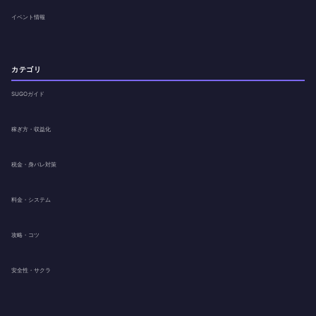
イベント情報
カテゴリ
SUGOガイド
稼ぎ方・収益化
税金・身バレ対策
料金・システム
攻略・コツ
安全性・サクラ