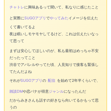
チャトレ
に興味あるって聞いて、私なりに感じたこと
と実際に
SUGOアプリ
で
やってみた
イメージを伝えた
くて書いてるよ
夜は眠いしモヤモヤしてるけど、これは伝えたいなっ
て思って
まずは安心してほしいのが、私も最初はめっちゃ不安
だったってこと
渋谷でアパレルやってた頃、人見知りで接客も緊張し
てたんだよね
それが
SUGOアプリ
の
配信
を始めて2年半くらいで、
雑談DM
や恋バナが得意
ジャンル
になったんだ
だからみきさんも話すの好きなら向いてるかもって思
うの