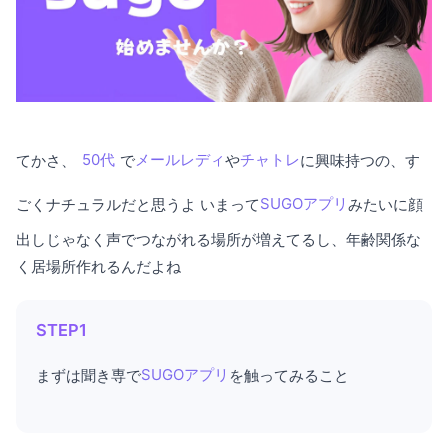
てかさ、
50代
で
メールレディ
や
チャトレ
に興味持つの、す
ごくナチュラルだと思うよ いまって
SUGOアプリ
みたいに顔
出しじゃなく声でつながれる場所が増えてるし、年齢関係な
く居場所作れるんだよね
STEP1
まずは聞き専で
SUGOアプリ
を触ってみること