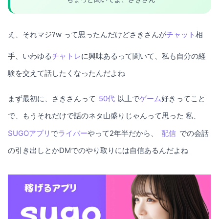
え、それマジ?w って思ったんだけどさきさんが
チャット
相
手、いわゆる
チャトレ
に興味あるって聞いて、私も自分の経
験を交えて話したくなったんだよね
まず最初に、さきさんって
50代
以上で
ゲーム
好きってこと
で、もうそれだけで話のネタ山盛りじゃんって思った 私、
SUGOアプリ
で
ライバー
やって2年半だから、
配信
での会話
の引き出しとかDMでのやり取りには自信あるんだよね