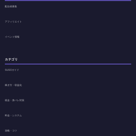
配信者募集
アフィリエイト
イベント情報
カテゴリ
SUGOガイド
稼ぎ方・収益化
税金・身バレ対策
料金・システム
攻略・コツ