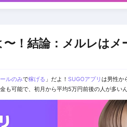
よ〜！結論：メルレはメ
ールのみ
で
稼げる
」だよ！
SUGOアプリ
は男性か
金も可能で、初月から平均5万円前後の人が多い