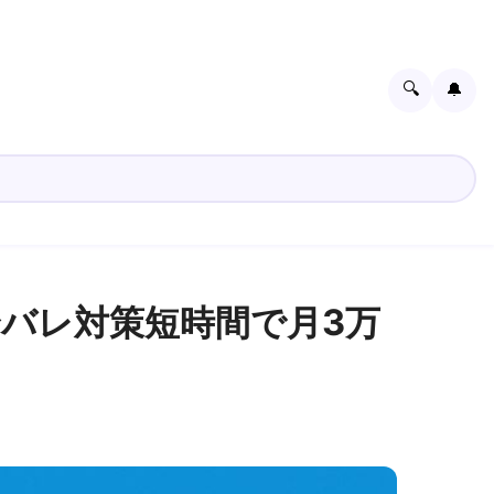
🔍
🔔
身バレ対策短時間で月3万