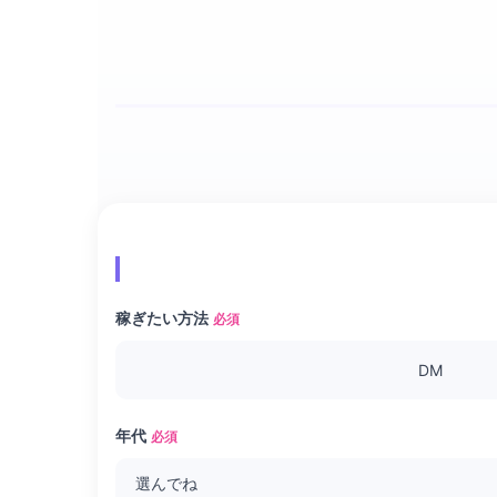
稼ぎたい方法
必須
DM
年代
必須