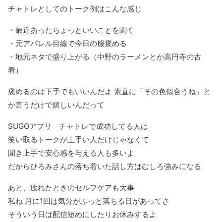
チャトレとしてのトーク例はこんな感じ
・最近あったちょっといいことを聞く
・元アパレル目線で今日の服褒める
・地元ネタで盛り上がる（中野のラーメンとか高円寺の古
着）
褒めるのは下手でもいいんだよ 素直に「その色似合うね」と
か言うだけで嬉しいんだって
SUGOアプリ チャトレで成功してる人は
笑い取るトークが上手い人だけじゃなくて
聞き上手で安心感を与える人も多いよ
だからひろみさんの落ち着いた話し方はむしろ強みになる
あと、疲れたときのセルフケアも大事
私ね 月に1回は気分がふっと落ちる日があってさ
そういう日は配信短めにしたりお休みするよ