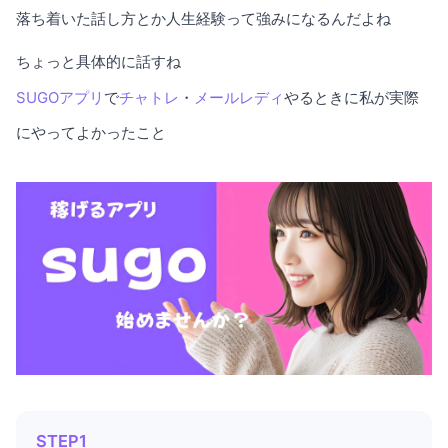
落ち着いた話し方とか人生経験って強みになるんだよね
ちょっと具体的に話すね
SUGOアプリ
で
チャトレ
・
メールレディ
やるときに私が実際
にやってよかったこと
STEP1