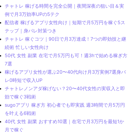
チャトレ 稼げる時間を完全公開｜夜間深夜の狙い目＆実
例で月3万効率UPの5テク
配信者 稼げるアプリ女性向け｜短期で月5万円を稼ぐ5ス
テップ｜身バレ対策つき
チャトレ 稼ぐコツ｜90日で月3万達成！7つの即効技と継
続術 忙しい女性向け
50代 女性 副業 在宅で月5万円も可！週3hで始める稼ぎ方
7選
稼げるアプリ女性が選ぶ20〜40代向け月3万実例7選身バ
レ0時短で収入UP
チャトレノンアダ稼げない？20〜40代女性の実収入と即
効で稼ぐ3戦術
sugoアプリ 稼ぎ方 初心者でも即実践 週3時間で月5万円
を叶える6戦術
40代 女性 副業 おすすめ10選｜在宅で月3万円を最短1か
月で稼ぐ