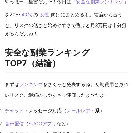
やっほー！星宮だよ〜！今日は「
安全な副業
ランキング
」
を20〜
40代
の
女性
向けにまとめるよ。結論から言う
と、リスクの低さと始めやすさで選ぶと月3万円は十分狙
えるんだよね！
安全な副業ランキング
TOP7（結論）
まずは
ランキング
をさくっと発表するね。初期費用と身バ
レリスク、継続のしやすさで評価したよ〜だよ。
チャット
・メッセージ対応（
メールレディ
系）
音声配信
（
SUGOアプリ
など）