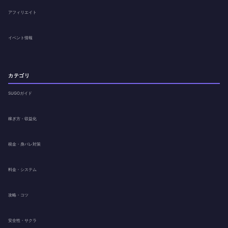
アフィリエイト
イベント情報
カテゴリ
SUGOガイド
稼ぎ方・収益化
税金・身バレ対策
料金・システム
攻略・コツ
安全性・サクラ