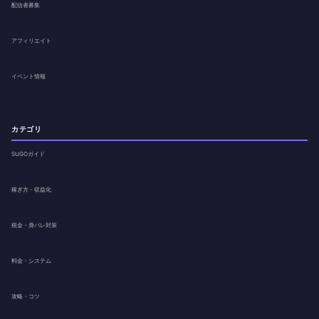
配信者募集
アフィリエイト
イベント情報
カテゴリ
SUGOガイド
稼ぎ方・収益化
税金・身バレ対策
料金・システム
攻略・コツ