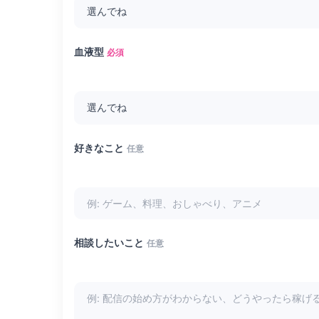
血液型
必須
好きなこと
任意
相談したいこと
任意