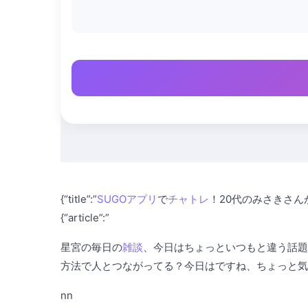
{“title”:”
SUGOアプリ
で
チャトレ
！20代のみさきさん
{“article”:”
星宮の毎日の
雑談
、今日はちょっといつもと違う話題
方法で人とつながってる？今日はですね、ちょっと気
nn