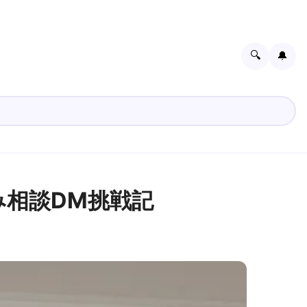
🔍
🔔
み相談DM挑戦記